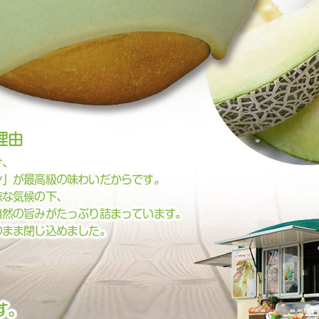
理由
け、
ン」が最高級の味わいだからです。
涼な気候の下、
自然の旨みがたっぷり詰まっています。
のまま閉じ込めました。
す。