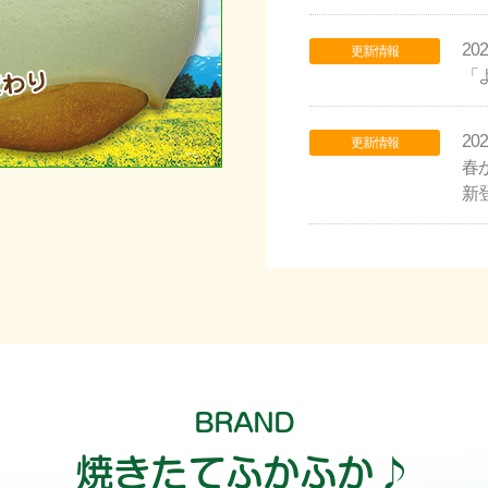
20
更新情報
「
20
更新情報
春
新
BRAND
焼きたてふかふか♪