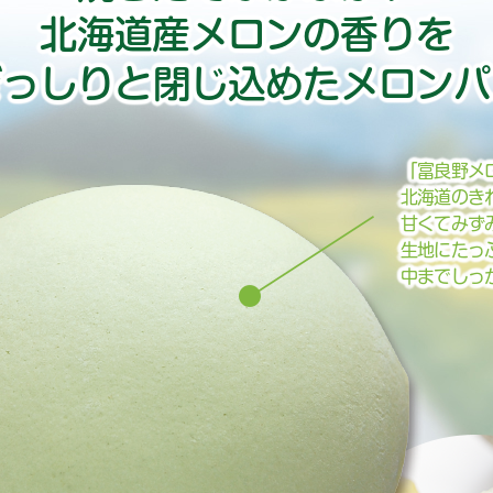
北海道産メロンの香りを
ぎっしりと閉じ込めたメロンパ
「富良野メ
北海道のき
甘くてみず
生地にたっ
中までしっ